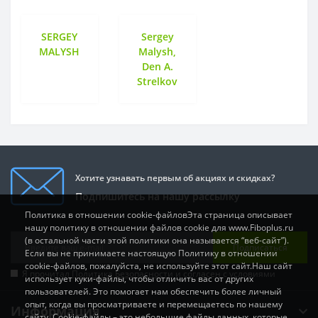
SERGEY
Sergey
MALYSH
Malysh,
Den A.
Strelkov
Хотите узнавать первым об акциях и скидках?
Подпишитесь на нашу рассылку
Политика в отношении cookie-файловЭта страница описывает
нашу политику в отношении файлов cookie для www.Fiboplus.ru
(в остальной части этой политики она называется “веб-сайт”).
Подписаться
Если вы не принимаете настоящую Политику в отношении
cookie-файлов, пожалуйста, не используйте этот сайт.Наш сайт
Я прочитал
Политика Безопасности
и согласен с условиями
использует куки-файлы, чтобы отличить вас от других
пользователей. Это помогает нам обеспечить более личный
опыт, когда вы просматриваете и перемещаетесь по нашему
Информация
сайту. Cookie-файлы – это небольшие файлы данных, которые