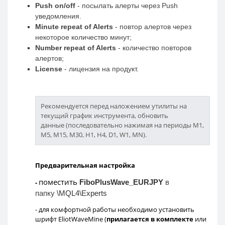
Push on/off
- посылать алерты через Push
уведомления.
Minute repeat of Alerts
- повтор алертов через
некоторое количество минут;
Number repeat of Alerts
- количество повторов
алертов;
License
- лицензия на продукт.
Рекомендуется перед наложением утилиты на
текущий график инструмента, обновить
данные (последовательно нажимая на периоды M1,
M5, M15, M30, H1, H4, D1, W1, MN).
Предварительная настройка
поместить
-
FiboPlusWave_EURJPY
в
папку
\MQL4\Experts
- для комфортной работы необходимо установить
шрифт EliotWaveMine (
прилагается в комплекте
или