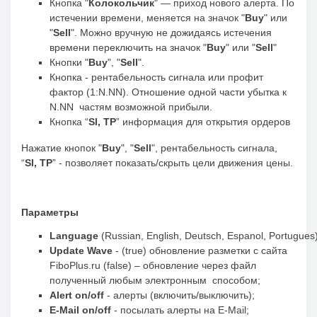
Кнопка "
Колокольчик
" — приход нового алерта. По
истечении времени, меняется на значок "
Buy
" или
"
Sell
". Можно вручную не дожидаясь истечения
времени переключить на значок "
Buy
" или "
Sell
"
Кнопки "
Buy
", "
Sell
".
Кнопка - рентабельность сигнала или профит
фактор (1:N.NN). Отношение одной части убытка к
N.NN частям возможной прибыли.
Кнопка “
Sl,
TP
” информация для открытия ордеров
Нажатие кнопок "
Buy
", "
Sell
", рентабельность сигнала,
“
Sl,
TP
” - позволяет показать/скрыть цели движения цены.
Параметры
Language
(Russian, English, Deutsch, Espanol, Portugues
Update Wave
- (true) обновление разметки с сайта
FiboPlus.ru (false) – обновление через файл
полученный любым электронным способом;
Alert on/off
- алерты (включить/выключить);
E-Mail on/off
- посылать алерты на E-Mail;