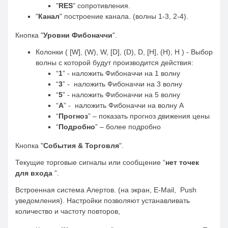
"
RES
" сопротивления.
"
Канал
" построение канала. (волны 1-3, 2-4).
Кнопка "
Уровни Фибоначчи
".
Колонки ( [W], (W), W, [D], (D), D, [H], (H), H ) - Выбор
волны с которой будут производится действия:
“
1
” - наложить Фибоначчи на 1 волну
“
3
” - наложить Фибоначчи на 3 волну
“
5
” - наложить Фибоначчи на 5 волну
“
A
” - наложить Фибоначчи на волну А
“
Прогноз
” – показать прогноз движения цены
“
Подробно
” – более подробно
Кнопка "
События & Торговля
".
Текущие торговые сигналы или сообщение “
нет точек
для входа
”.
Встроенная система Алертов. (на экран, E-Mail, Push
уведомления). Настройки позволяют устанавливать
количество и частоту повторов,