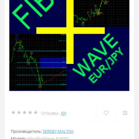
Отзывы:
(0)
Производитель:
SERGEY MALYSH
Модель:
FiboPlusWave_EURJPY