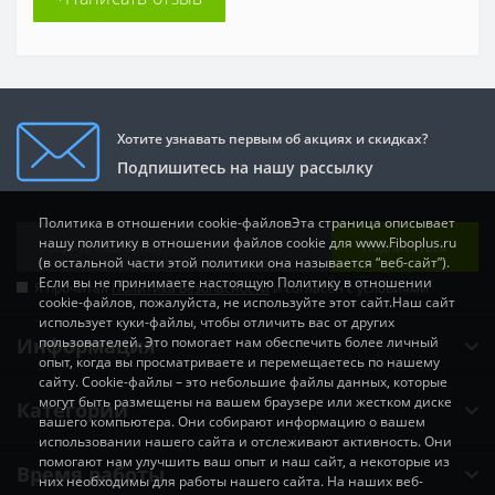
Хотите узнавать первым об акциях и скидках?
Подпишитесь на нашу рассылку
Политика в отношении cookie-файловЭта страница описывает
нашу политику в отношении файлов cookie для www.Fiboplus.ru
Подписаться
(в остальной части этой политики она называется “веб-сайт”).
Если вы не принимаете настоящую Политику в отношении
Я прочитал
Политика Безопасности
и согласен с условиями
cookie-файлов, пожалуйста, не используйте этот сайт.Наш сайт
использует куки-файлы, чтобы отличить вас от других
Информация
пользователей. Это помогает нам обеспечить более личный
опыт, когда вы просматриваете и перемещаетесь по нашему
сайту. Cookie-файлы – это небольшие файлы данных, которые
могут быть размещены на вашем браузере или жестком диске
Категории
вашего компьютера. Они собирают информацию о вашем
использовании нашего сайта и отслеживают активность. Они
помогают нам улучшить ваш опыт и наш сайт, а некоторые из
Время работы
них необходимы для работы нашего сайта. На наших веб-