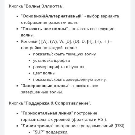
Кнопка "
Волны Эллиотта
".
"
Основной/Альтернативный
" - выбор варианта
отображения разметки волн.
"
Показать все волны
" - показать все текущие
волны.
Колонки ( [W], (W), W, [D], (D), D, [H], (H), H ) -
настройка по каждой волне:
показать/скрыть текущую волну
установка шрифта
размер шрифта в пунктах,
цвет волны
показать/скрыть завершенную волну.
"
Завершенные волны
" - показать все
завершенные волны.
Кнопка "
Поддержка
&
Сопротивление
".
"
Горизонтальная линия
" построение
горизонтальных уровней (фракталы и RSI).
"
Линия тренда
" построение трендовых линий (RSI)
"
SUP
" поддержки.