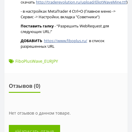
скачать
http://traderevolution.ru/upload/EliotWaveMine.ttf
)
- в настройках MetaTrader 4 Ctrl+O (Главное меню ->
Сервис -> Настройки, вкладка "Советники")
Поставить галку
- “Разрешить WebRequest для
следующих URL:”
ДОБАВИТЬ
https://www.fiboplus.ru/
в список
разрешенных URL
FiboPlusWave_EURJPY
Отзывов (0)
Нет отзывов о данном товаре.
+Написать отзыв